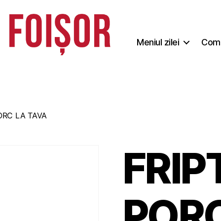
Meniul zilei
Coma
ORC LA TAVA
FRIP
PORC