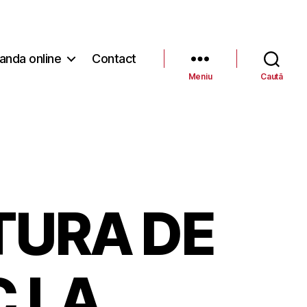
nda online
Contact
Meniu
Caută
TURA DE
 LA