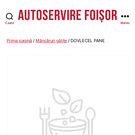
Caută
Meniu
Autoservire
Foisor
Prima pagină
/
Mâncăruri gătite
/ DOVLECEL PANE