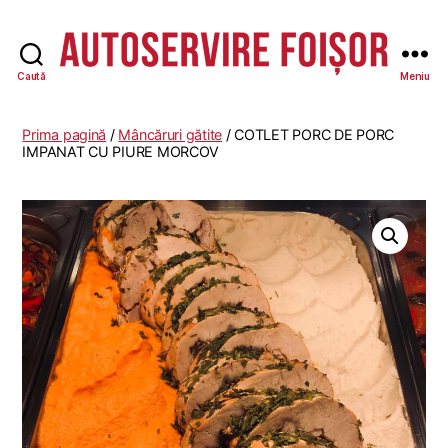
Caută
Meniu
Autoservire
Foisor
Prima pagină
/
Mâncăruri gătite
/ COTLET PORC DE PORC
IMPANAT CU PIURE MORCOV