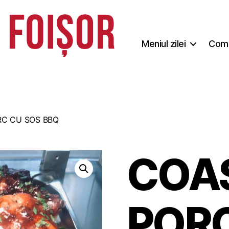
Meniul zilei
Coma
RC CU SOS BBQ
COA
PORC