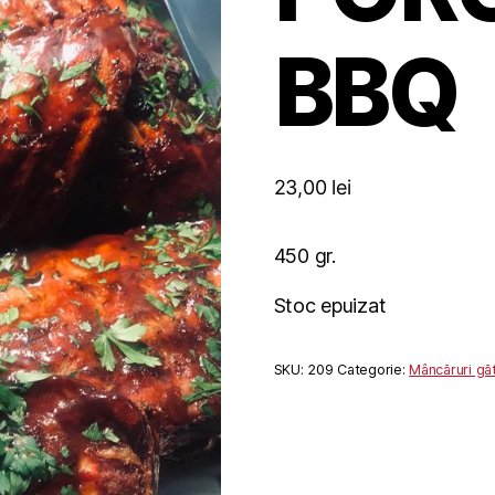
BBQ
23,00
lei
450 gr.
Stoc epuizat
SKU:
209
Categorie:
Mâncăruri găt