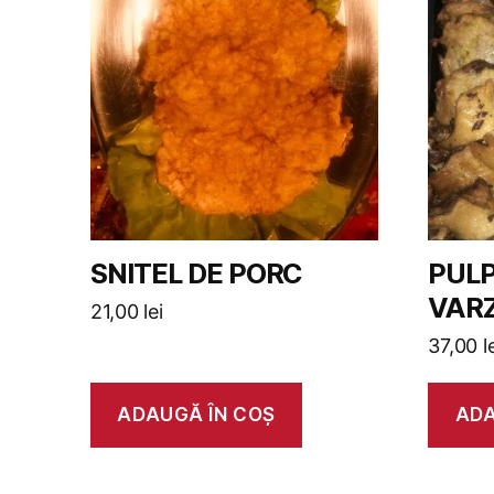
SNITEL DE PORC
PULP
VAR
21,00
lei
37,00
l
ADAUGĂ ÎN COȘ
ADA