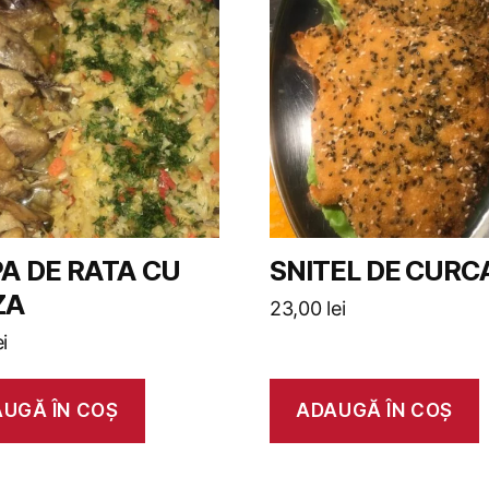
A DE RATA CU
SNITEL DE CURC
ZA
23,00
lei
ei
UGĂ ÎN COȘ
ADAUGĂ ÎN COȘ