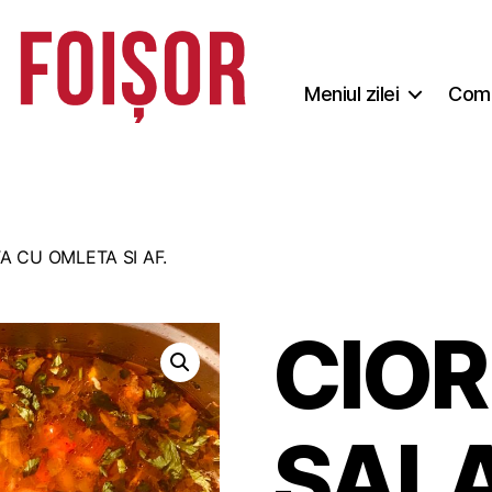
Meniul zilei
Coma
A CU OMLETA SI AF.
CIOR
SALA