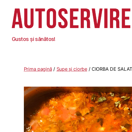
Autoservire
Gustos și sănătos!
Foisor
Prima pagină
/
Supe și ciorbe
/ CIORBA DE SALAT