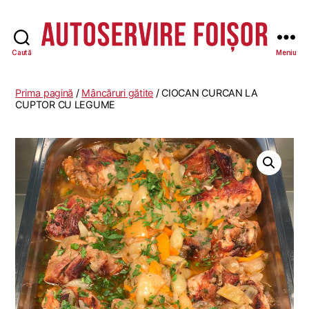
Caută
Meniu
Autoservire
Foisor
Prima pagină
/
Mâncăruri gătite
/ CIOCAN CURCAN LA
CUPTOR CU LEGUME