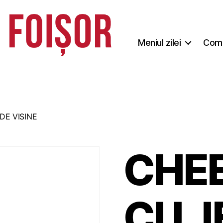
Meniul zilei
Coma
DE VISINE
CHE
CU J