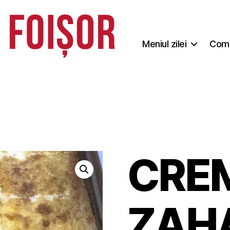
Meniul zilei
Coma
CRE
ZAH