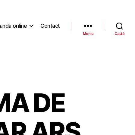
nda online
Contact
Meniu
Caută
MA DE
AR ARS