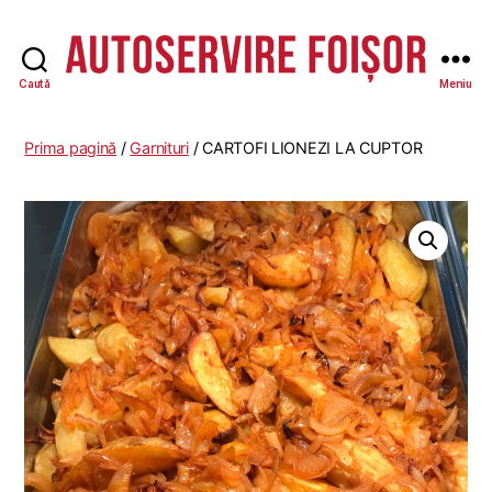
Caută
Meniu
Autoservire
Foisor
Prima pagină
/
Garnituri
/ CARTOFI LIONEZI LA CUPTOR