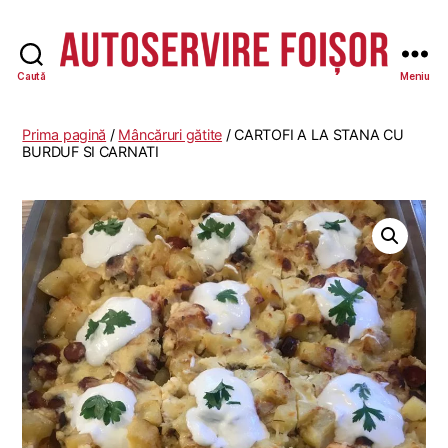
Caută
Meniu
Autoservire
Foisor
Prima pagină
/
Mâncăruri gătite
/ CARTOFI A LA STANA CU
BURDUF SI CARNATI