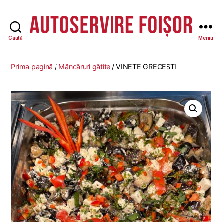
Caută
Meniu
Autoservire
Foisor
Prima pagină
/
Mâncăruri gătite
/ VINETE GRECESTI