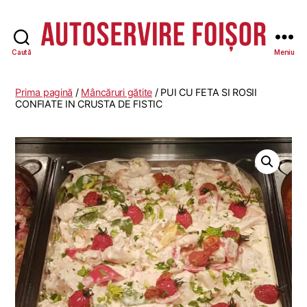
Caută
Meniu
Autoservire
Foisor
Prima pagină
/
Mâncăruri gătite
/ PUI CU FETA SI ROSII
CONFIATE IN CRUSTA DE FISTIC