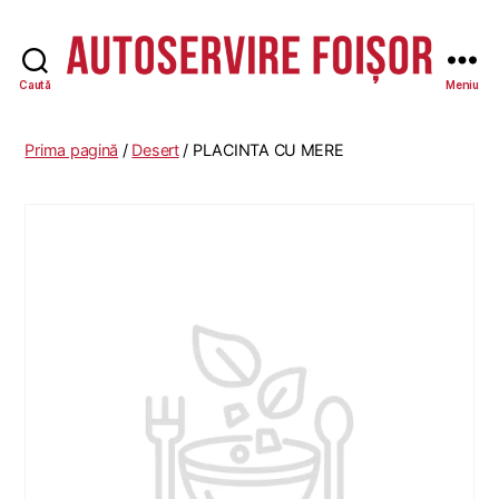
Caută
Meniu
Autoservire
Foisor
Prima pagină
/
Desert
/ PLACINTA CU MERE