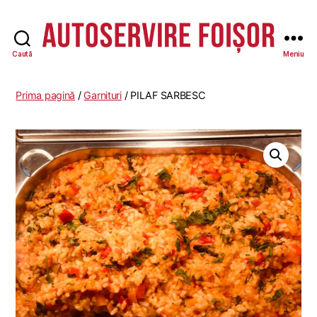
Caută
Meniu
Autoservire
Foisor
Prima pagină
/
Garnituri
/ PILAF SARBESC