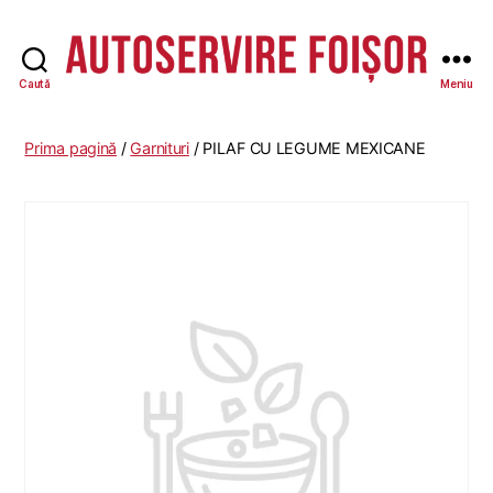
Caută
Meniu
Autoservire
Foisor
Prima pagină
/
Garnituri
/ PILAF CU LEGUME MEXICANE