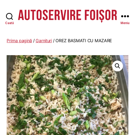
Caută
Meniu
Autoservire
Foisor
Prima pagină
/
Garnituri
/ OREZ BASMATI CU MAZARE