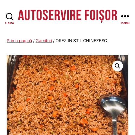
Caută
Meniu
Autoservire
Foisor
Prima pagină
/
Garnituri
/ OREZ IN STIL CHINEZESC