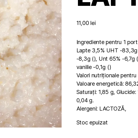
11,00
lei
Ingrediente pentru 1 port
Lapte 3,5% UHT -83,3g ()
-8,3g (), Unt 65% -6,7g 
vanilie -0,1g ()
Valori nutriționale pentr
Valoare energetică: 86,32
Saturați: 1,85 g, Glucide:
0,04 g.
Alergeni: LACTOZĂ,
Stoc epuizat