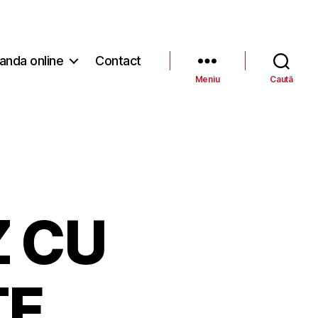
nda online
Contact
Meniu
Caută
 CU
TE