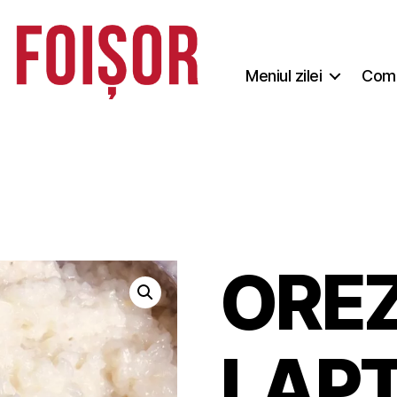
Meniul zilei
Coma
OREZ
LAP