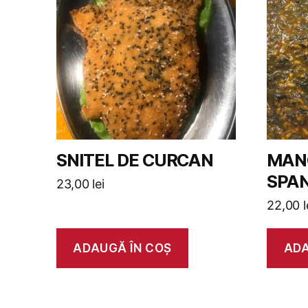
SNITEL DE CURCAN
MAN
SPA
23,00
lei
22,00
l
ADAUGĂ ÎN COȘ
ADA