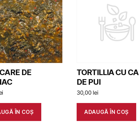
CARE DE
TORTILLIA CU C
NAC
DE PUI
ei
30,00
lei
UGĂ ÎN COȘ
ADAUGĂ ÎN COȘ