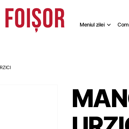
Meniul zilei
Coma
RZICI
MAN
URZI