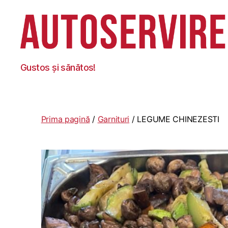
Autoservire
Gustos și sănătos!
Foisor
Prima pagină
/
Garnituri
/ LEGUME CHINEZESTI