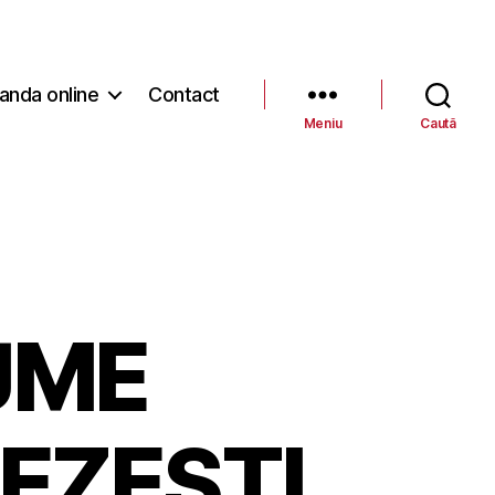
nda online
Contact
Meniu
Caută
UME
EZESTI