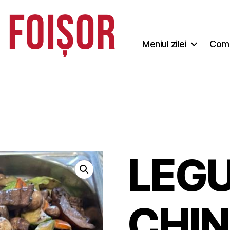
Meniul zilei
Coma
LEG
CHIN