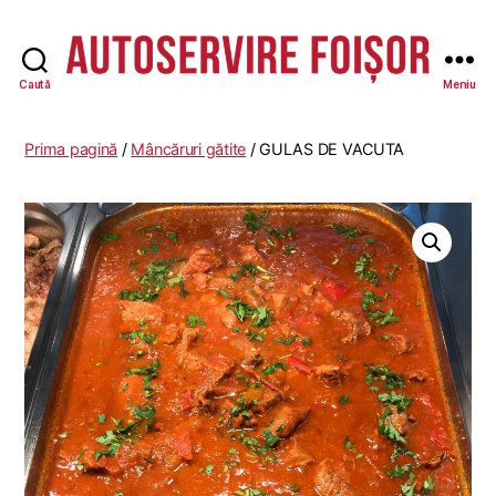
Caută
Meniu
Autoservire
Foisor
Prima pagină
/
Mâncăruri gătite
/ GULAS DE VACUTA