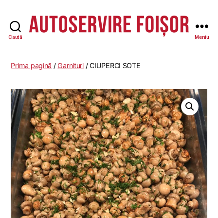
Caută
Meniu
Autoservire
Foisor
Prima pagină
/
Garnituri
/ CIUPERCI SOTE