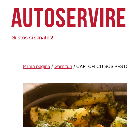
Autoservire
Gustos și sănătos!
Foisor
Prima pagină
/
Garnituri
/ CARTOFI CU SOS PEST