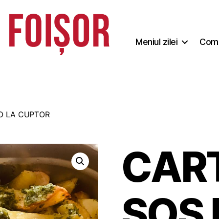
Meniul zilei
Coma
O LA CUPTOR
CART
SOS 