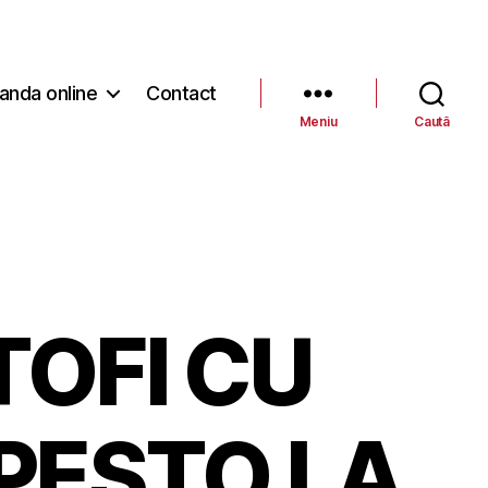
nda online
Contact
Meniu
Caută
OFI CU
PESTO LA