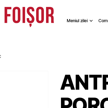
Meniul zilei
Coma
C
ANT
POR