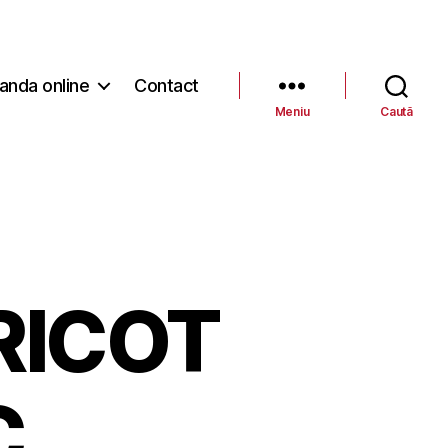
nda online
Contact
Meniu
Caută
RICOT
C